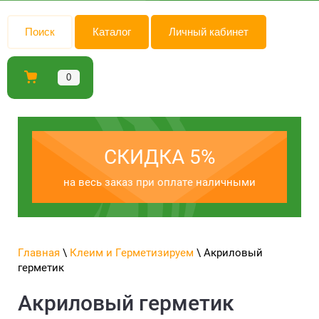
Поиск
Каталог
Личный кабинет
0
СКИДКА 5%
на весь заказ при оплате наличными
Главная
\
Клеим и Герметизируем
\ Акриловый
герметик
Акриловый герметик